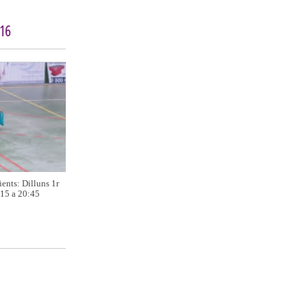
016
üents: Dilluns 1r
:15 a 20:45