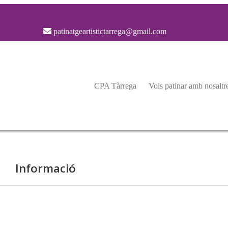
patinatgeartistictarrega@gmail.com
CPA Tàrrega
Vols patinar amb nosaltr
Informació